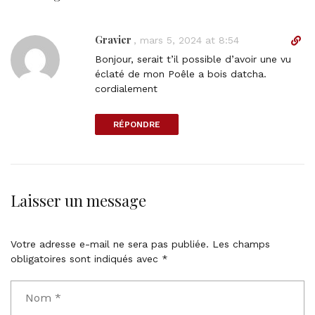
Gravier
D
,
mars 5, 2024 at 8:54
i
Bonjour, serait t’il possible d’avoir une vu
r
éclaté de mon Poêle a bois datcha.
e
cordialement
c
t
RÉPONDRE
l
i
n
k
t
Laisser un message
o
c
o
Votre adresse e-mail ne sera pas publiée.
Les champs
m
obligatoires sont indiqués avec
*
m
e
n
t