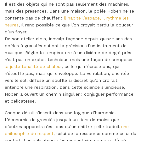
Il est des objets qui ne sont pas seulement des machines,
mais des présences. Dans une maison, le poêle Hoben ne se
contente pas de chauffer :
il habite l’espace, il rythme les
heures
, il rend possible ce que l’on croyait perdu la douceur
d’un foyer.
De son atelier alpin, Inovalp façonne depuis quinze ans des
poêles à granulés qui ont la précision d’un instrument de
musique. Régler la température à un dixième de degré près
n’est pas un exploit technique mais une façon de composer
la juste tonalité de chaleur
, celle qui n’écrase pas, qui
n’étouffe pas, mais qui enveloppe. La ventilation, orientée
vers le sol, diffuse un souffle si discret qu’on croirait
entendre une respiration. Dans cette science silencieuse,
Hoben a ouvert un chemin singulier : conjuguer performance
et délicatesse.
Chaque détail s’inscrit dans une logique d’harmonie.
L’économie de granulés jusqu’à un tiers de moins que
d’autres appareils n’est pas qu’un chiffre ; elle traduit
une
philosophie du respect
, celui de la ressource comme celui du
confort. Les utilisateurs s’en rendent vite compte : là où