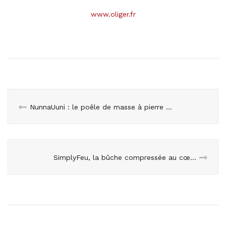
www.oliger.fr
NunnaUuni : le poêle de masse à pierre ollaire qui change les règles — Devenez partenaire installateur
SimplyFeu, la bûche compressée au cœur d’un chauffage bois nouvelle génération