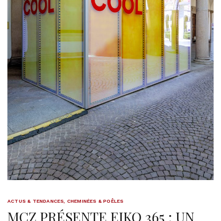
ACTUS & TENDANCES
,
CHEMINÉES & POÊLES
MCZ PRÉSENTE EIKO 365 : UN