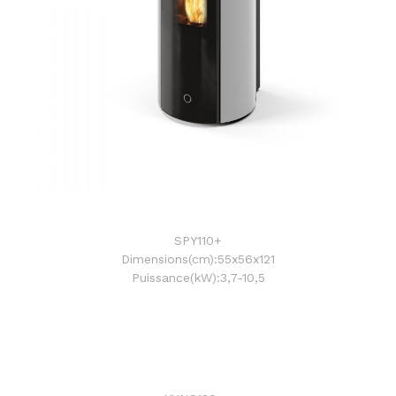
SPY110+
Dimensions(cm):55x56x121
Puissance(kW):3,7-10,5