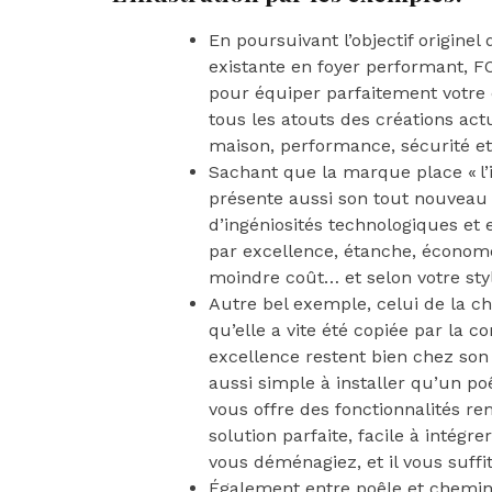
En poursuivant l’objectif origin
existante en foyer performant, F
pour équiper parfaitement votre 
tous les atouts des créations act
maison, performance, sécurité e
Sachant que la marque place « l’i
présente aussi son tout nouveau f
d’ingéniosités technologiques et
par excellence, étanche, économ
moindre coût… et selon votre styl
Autre bel exemple, celui de la c
qu’elle a vite été copiée par la 
excellence restent bien chez so
aussi simple à installer qu’un po
vous offre des fonctionnalités r
solution parfaite, facile à inté
vous déménagiez, et il vous suffi
Également entre poêle et chemin