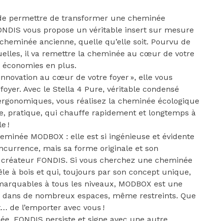
el de permettre de transformer une cheminée
ONDIS vous propose un véritable insert sur mesure
cheminée ancienne, quelle qu’elle soit. Pourvu de
uelles, il va remettre la cheminée au cœur de votre
t économies en plus.
nnovation au cœur de votre foyer », elle vous
oyer. Avec le Stella 4 Pure, véritable condensé
 ergonomiques, vous réalisez la cheminée écologique
e, pratique, qui chauffe rapidement et longtemps à
e !
heminée MODBOX : elle est si ingénieuse et évidente
concurrence, mais sa forme originale et son
n créateur FONDIS. Si vous cherchez une cheminée
êle à bois et qui, toujours par son concept unique,
emarquables à tous les niveaux, MODBOX est une
grer dans de nombreux espaces, même restreints. Que
t… de l’emporter avec vous !
ée, FONDIS persiste et signe avec une autre