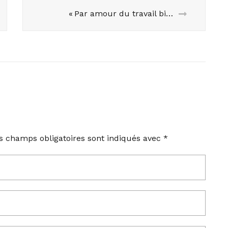
« Par amour du travail bien fait » : VYROSA, le feu, le spectacle
s champs obligatoires sont indiqués avec
*