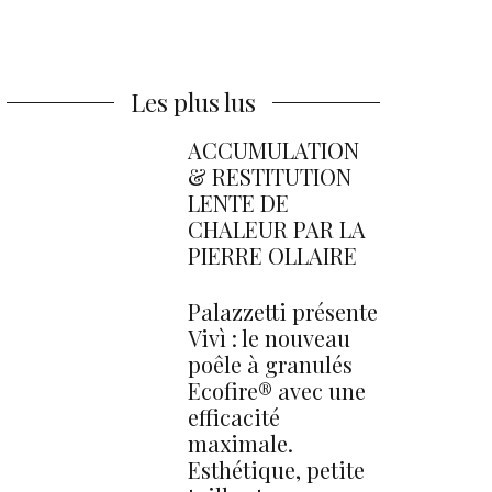
Les plus lus
ACCUMULATION
& RESTITUTION
LENTE DE
CHALEUR PAR LA
PIERRE OLLAIRE
Palazzetti présente
Vivì : le nouveau
poêle à granulés
Ecofire® avec une
efficacité
maximale.
Esthétique, petite