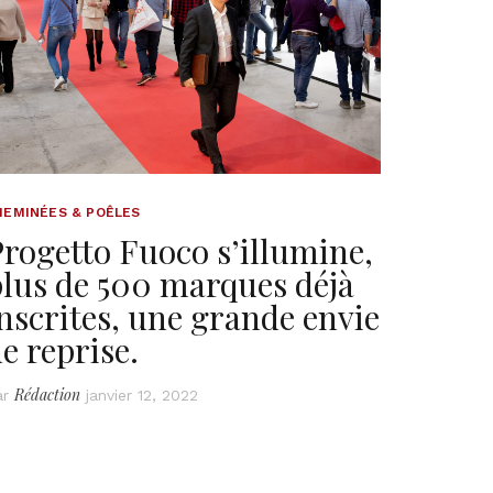
HEMINÉES & POÊLES
rogetto Fuoco s’illumine,
lus de 500 marques déjà
nscrites, une grande envie
e reprise.
Rédaction
ar
janvier 12, 2022