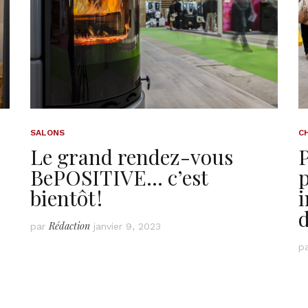
SALONS
C
Le grand rendez-vous
P
BePOSITIVE… c’est
p
bientôt !
i
d
Rédaction
par
janvier 9, 2023
p