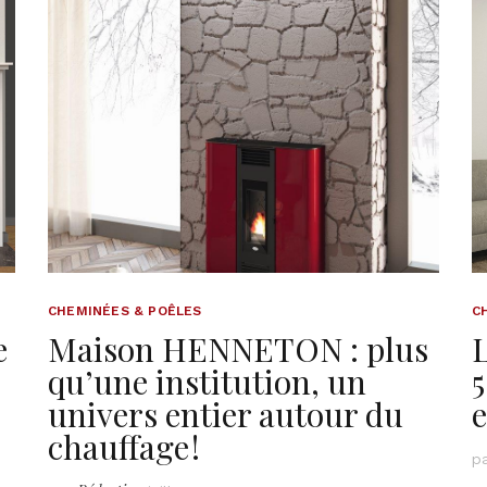
CHEMINÉES & POÊLES
C
e
Maison HENNETON : plus
qu’une institution, un
5
univers entier autour du
chauffage !
p