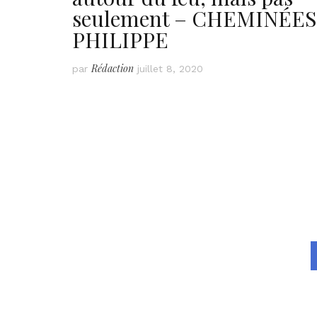
seulement – CHEMINÉES
PHILIPPE
Rédaction
par
juillet 8, 2020
Navigation
des
articles