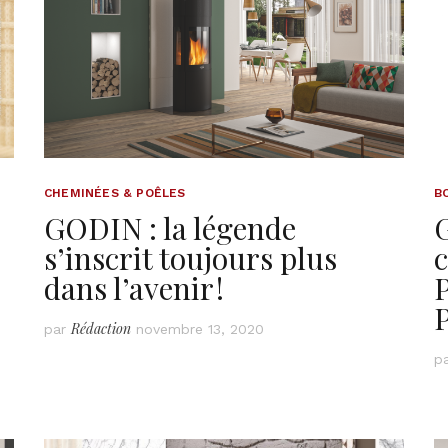
CHEMINÉES & POÊLES
B
GODIN : la légende
G
s’inscrit toujours plus
c
dans l’avenir !
Rédaction
par
novembre 13, 2020
p