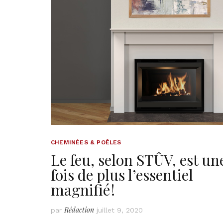
CHEMINÉES & POÊLES
Le feu, selon STÛV, est un
fois de plus l’essentiel
magnifié !
Rédaction
par
juillet 9, 2020