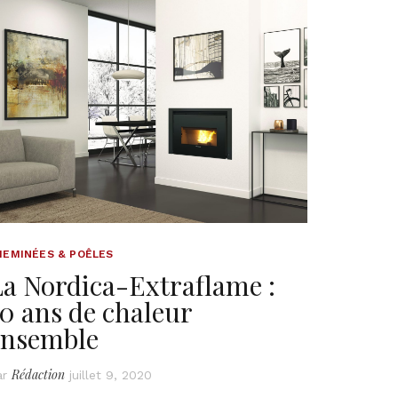
HEMINÉES & POÊLES
La Nordica-Extraflame :
0 ans de chaleur
ensemble
Rédaction
ar
juillet 9, 2020