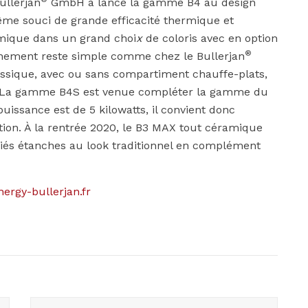
ullerjan
GmbH a lancé la gamme B4 au design
ême souci de grande efficacité thermique et
amique dans un grand choi
x
de coloris avec en option
®
nement reste simple comme chez le Bullerjan
lassique, avec ou sans compartiment chauffe-plats,
. La gamme B4S est venue compléter la gamme du
issance est de 5 kilowatts, il convient donc
n. À la rentrée 2020, le B3 MAX tout céramique
fiés étanches au look traditionnel en complément
ergy-bullerjan.fr