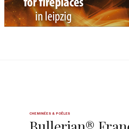
CHEMINÉES & POÊLES
Bullerjan® Fran