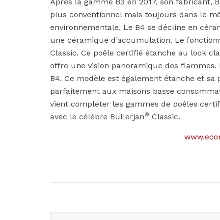
Après la gamme B3 en 2017, son fabricant, B
plus conventionnel mais toujours dans le m
environnementale. Le B4 se décline en cér
une céramique d’accumulation. Le fonction
Classic. Ce poêle certifié étanche au look c
offre une vision panoramique des flammes
B4. Ce modèle est également étanche et sa pu
parfaitement au
x
maisons basse consommatio
vient compléter les gammes de poêles certi
®
avec le célèbre Bullerjan
Classic.
www.econ