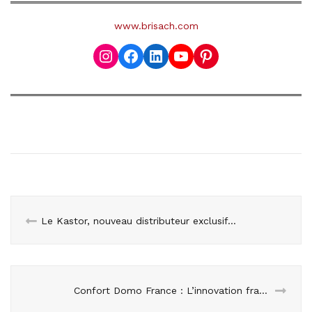
www.brisach.com
Instagram
Facebook
LinkedIn
YouTube
Pinterest
Le Kastor, nouveau distributeur exclusif de Wooday.com dans la région nantaise
Confort Domo France : L’innovation française au cœur de votre habitat