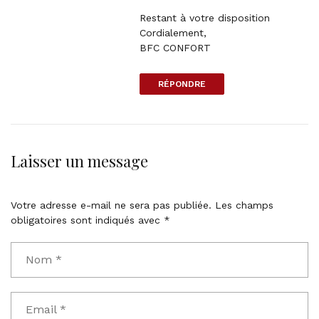
k
n
Restant à votre disposition
t
t
Cordialement,
o
BFC CONFORT
c
o
m
RÉPONDRE
m
e
n
t
Laisser un message
Votre adresse e-mail ne sera pas publiée.
Les champs
obligatoires sont indiqués avec
*