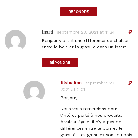
o
m
RÉPONDRE
m
e
n
Inard
D
,
septembre 23, 2021 at 11:24
t
i
Bonjour y a-t-il une différence de chaleur
r
entre le bois et la granule dans un insert
e
c
RÉPONDRE
t
l
i
Rédaction
D
,
septembre 23,
n
i
2021 at 2:01
k
r
t
Bonjour,
e
o
c
Nous vous remercions pour
c
t
l’intérêt porté à nos produits.
o
l
A valeur égale, il n’y a pas de
m
i
différences entre le bois et le
m
n
granulé. Les granulés sont du bois.
e