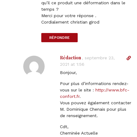
c
qu’il ce produit une déformation dans le
t
temps ?
l
Merci pour votre réponse .
i
Cordialement christian girod
n
k
RÉPONDRE
t
o
c
Rédaction
D
,
septembre 23,
o
i
2021 at 1:56
m
r
m
Bonjour,
e
e
c
Pour plus d’informations rendez-
n
t
vous sur le site :
http://www.bfc-
t
l
confort.fr
.
i
Vous pouvez également contacter
n
M. Dominique Chenais pour plus
k
de renseignement.
t
Cdt,
o
Cheminée Actuelle
c