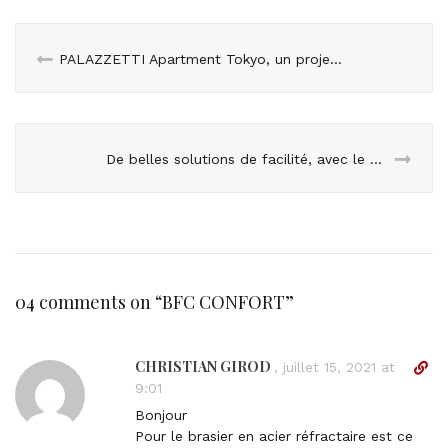
PALAZZETTI Apartment Tokyo, un projet de luxe en Bosnie-Herzégovine
De belles solutions de facilité, avec le gaz !
04 comments on “
BFC CONFORT
”
CHRISTIAN GIROD
D
,
juillet 15, 2021 at
i
9:01
r
Bonjour
e
Pour le brasier en acier réfractaire est ce