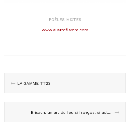
POÊLES MIXTES
www.austroflamm.com
LA GAMME TT23
Brisach, un art du feu si français, si actuel, si serein